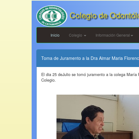
Colegio de Odontól
Inicio
Colegio
Información General
Toma de Juramento a la Dra Aimar Maria Florenc
El dia 25 deJulio se tomó juramento a la colega María F
Colegio.