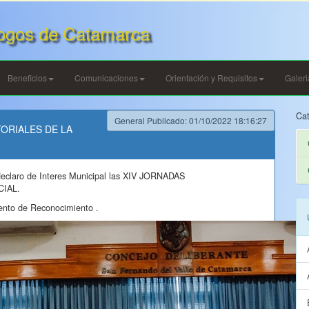
ogos de Catamarca
Beneficios
Comunicaciones
Orientación y Requisitos
Galer
Cat
General Publicado: 01/10/2022 18:16:27
CTORIALES DE LA
declaro de Interes Municipal las XIV JORNADAS
IAL.
umento de Reconocimiento .